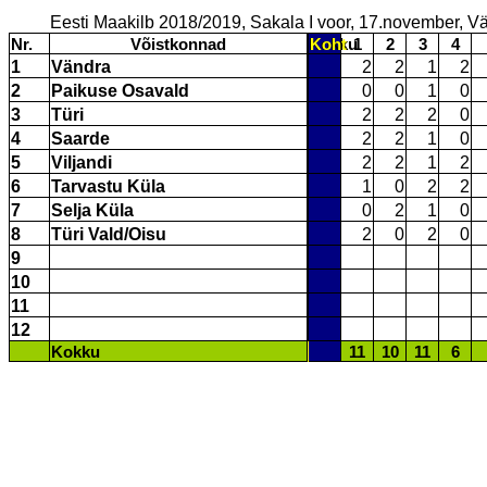
Eesti Maakilb 2018/2019, Sakala I voor, 17.november, V
Nr.
Võistkonnad
Kokku
Koht
1
2
3
4
1
Vändra
2
2
1
2
2
Paikuse Osavald
0
0
1
0
3
Türi
2
2
2
0
4
Saarde
2
2
1
0
5
Viljandi
2
2
1
2
6
Tarvastu Küla
1
0
2
2
7
Selja Küla
0
2
1
0
8
Türi Vald/Oisu
2
0
2
0
9
10
11
12
Kokku
11
10
11
6