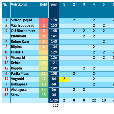
Nr.
Võistkond
Koht
Sum
1
2
3
4
5
1
Sutropi pojad
1
178
2
2
2
Väärispuupead
2
153
2
2
9
OÜ Biochemtec
3
148
2
2
2
2
5
Pildimälu
4
141
2
2
4
Ruhnu Karu
5
140
2
3
Räpina
6
134
2
10
Historia
7
129
2
2
8
Vismarid
8
126
2
2
13
Kehra
9
121
12
Rappin
10
109
2
2
6
Parila Pluss
11
108
2
2
14
Vogonid
12
84
2
2
7
Kotkapesa
13
68
2
11
Alutaguse
14
56
2
2
15
Särav
15
34
1729
2
8
8
22
10
115