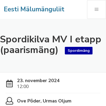
Eesti Mälumänguliit
Spordikilva MV I etapp
(paarismäng)
Spordimäng
23. november 2024
12:00
Ove Põder, Urmas Oljum