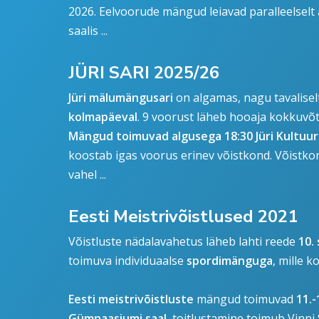
2026. Eelvoorude mängud leiavad paralleelselt 
saalis ...
JÜRI SARI 2025/26
Jüri mälumängusari
on algamas, nagu tavalise
kolmapäeval
. 9 voorust läheb hooaja kokkuvõ
Mängud toimuvad algusega 18:30 Jüri Kultuur
koostab igas voorus erinev võistkond. Võistk
vahel ...
Eesti Meistrivõistlused 2021
Võistluste nädalavahetus läheb lahti reede
10.
toimuva individuaalse
spordimänguga
, mille 
Eesti meistrivõistluste
mängud toimuvad
11.-
Gümnaasiumi saal
, toitlustamine toimub Vinn