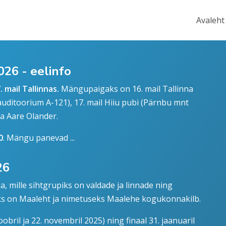
Avaleht
6 - eelinfo
 mail Tallinnas.
Mängupaigaks on
16. mail Tallinna
auditoorium A-121), 17. mail Hiiu pubi (Pärnbu mnt
ja Aare Olander.
0
. Mängu panevad ...
26
a, mille sihtgrupiks on valdade ja linnade ning
s on Maaleht ja nimetuseks Maalehe kogukonnakilb.
bril ja 22. novembril 2025) ning finaal 31. jaanuaril