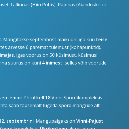
aset Tallinnas (Hiiu Pubis), Räpinas (Aianduskooli
lt. Mängitakse septembrist maikuuni iga kuu
teisel
ttes arvesse 6 paremat tulemust (kohapunktid).
imajas
, igas voorus on 50 küsimust, küsimusi
onna suurus on kuni
4 inimest
, selles võib voorude
 septembri
õhtul
kell 18
Vinni Spordikompleksis
kohta saab täpsemalt lugeda spordimängude alt.
12. septembrini
. Mängupaigaks on
Vinni-Pajusti
i Spordikompleksis.
Üksikmängu
algusaeg on