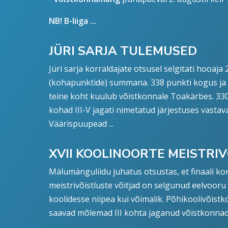
NB! B-liiga ...
JÜRI SARJA TULEMUSED
Jüri sarja korraldajate otsusel selgitati hooa
(kohapunktide) summana. 338 punkti kogus ja h
teine koht kuulub võistkonnale Toakärbes. 33
kohad III-V jagati nimetatud järjestuses vasta
Väärispuupead ...
XVII KOOLINOORTE MEISTRIV
Mälumänguliidu juhatus otsustas, et finaali kor
meistrivõistluste võitjad on selgunud eelvoor
koolidesse niipea kui võimalik. Põhikoolivõist
saavad mõlemad III kohta jaganud võistkonna