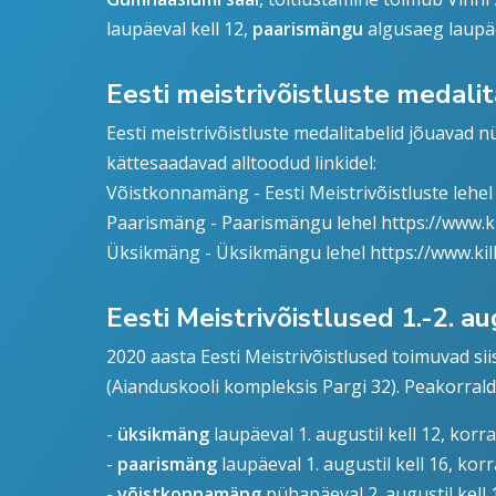
laupäeval kell 12,
paarismängu
algusaeg laupäeva
Eesti meistrivõistluste medali
Eesti meistrivõistluste medalitabelid jõuavad 
kättesaadavad alltoodud linkidel:
Võistkonnamäng - Eesti Meistrivõistluste lehe
Paarismäng - Paarismängu lehel
https://www.k
Üksikmäng - Üksikmängu lehel
https://www.ki
Eesti Meistrivõistlused 1.-2. a
2020 aasta Eesti Meistrivõistlused toimuvad sii
(Aianduskooli kompleksis Pargi 32). Peakorral
-
üksikmäng
laupäeval 1. augustil kell 12, korra
-
paarismäng
laupäeval 1. augustil kell 16, ko
-
võistkonnamäng
pühapäeval 2. augustil kell 1