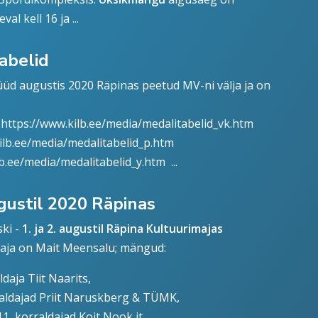
l kell 16 ja ...
tabelid
nüüd augustis 2020 Räpinas peetud MV-ni välja ja on
l
https://www.kilb.ee/media/medalitabelid_vk.htm
ilb.ee/media/medalitabelid_p.htm
lb.ee/media/medalitabelid_y.htm
...
ugustil 2020 Räpinas
ski -
1. ja 2. augustil Räpina Kultuurimajas
daja on Mait Meensalu; mängud:
ldaja Tiit Naarits,
rraldajad Priit Naruskberg & TÜMK,
1, korraldajad Koit Nook jt.