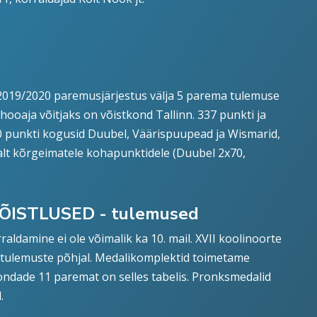
ja 2019/2020 paremusjärjestus välja 5 parema tulemuse
ooaja võitjaks on võistkond Tallinn. 337 punkti ja
0 punkti kogusid Duubel, Väärispuupead ja Wismarid,
valt kõrgeimatele kohapunktidele (Duubel 2x70,
ÕISTLUSED - tulemused
raldamine ei ole võimalik ka 10. mail. XVII koolinoorte
u tulemuste põhjal. Medalikomplektid toimetame
kondade 11 paremat on selles tabelis. Pronksmedalid
d.