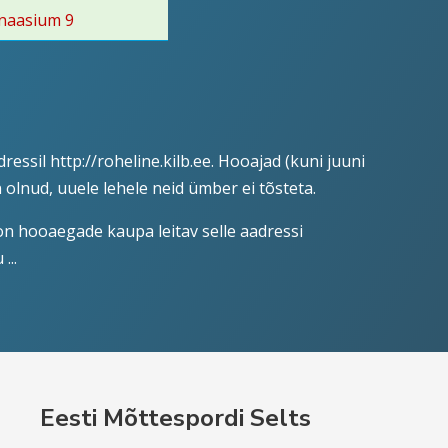
naasium 9
dressil
http://roheline.kilb.ee
. Hooajad (kuni juuni
n olnud, uuele lehele neid ümber ei tõsteta.
 on hooaegade kaupa leitav selle aadressi
...
Eesti Mõttespordi Selts