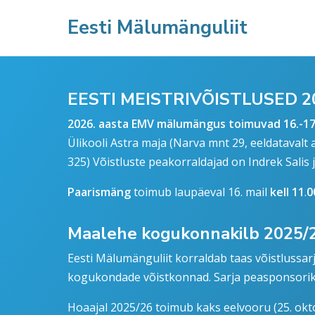
Eesti Mälumänguliit
EESTI MEISTRIVÕISTLUSED 202
2026. aasta EMV mälumängus toimuvad 16.-17.
Ülikooli Astra maja (Narva mnt 29, eeldatavalt 
325) Võistluste peakorraldajad on Indrek Salis 
Paarismäng
toimub laupäeval 16. mail
kell 11
.
0
Maalehe kogukonnakilb 2025/
Eesti Mälumänguliit korraldab taas võistlussarj
kogukondade võistkonnad. Sarja peasponsorik
Hoaajal 2025/26 toimub kaks eelvooru (25. oktoo