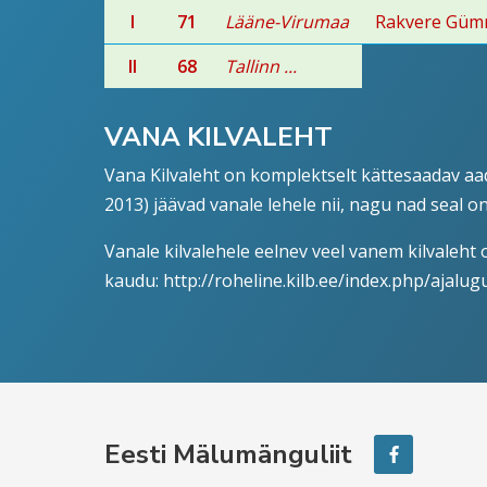
I
71
Lääne-Virumaa
Rakvere Güm
II
68
Tallinn ...
VANA KILVALEHT
Vana Kilvaleht on komplektselt kättesaadav aa
2013) jäävad vanale lehele nii, nagu nad seal o
Vanale kilvalehele eelnev veel vanem kilvaleht
kaudu:
http://roheline.kilb.ee/index.php/ajalugu 
Eesti Mälumänguliit