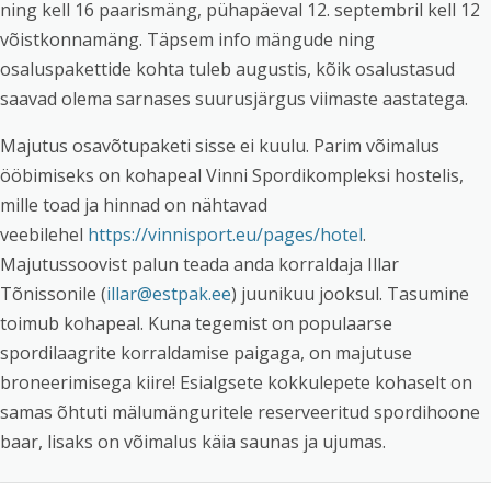
ning kell 16 paarismäng, pühapäeval 12. septembril kell 12
võistkonnamäng. Täpsem info mängude ning
osaluspakettide kohta tuleb augustis, kõik osalustasud
saavad olema sarnases suurusjärgus viimaste aastatega.
Majutus osavõtupaketi sisse ei kuulu. Parim võimalus
ööbimiseks on kohapeal Vinni Spordikompleksi hostelis,
mille toad ja hinnad on nähtavad
veebilehel
https://vinnisport.eu/pages/hotel
.
Majutussoovist palun teada anda korraldaja Illar
Tõnissonile (
illar@estpak.ee
) juunikuu jooksul. Tasumine
toimub kohapeal. Kuna tegemist on populaarse
spordilaagrite korraldamise paigaga, on majutuse
broneerimisega kiire! Esialgsete kokkulepete kohaselt on
samas õhtuti mälumänguritele reserveeritud spordihoone
baar, lisaks on võimalus käia saunas ja ujumas.