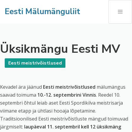
Eesti Mälumänguliit
Üksikmängu Eesti MV
Eesti meistrivõistlused
Kevadel ära jäänud
Eesti meistrivõistlused
mälumängus
saavad toimuma
10.-12. septembrini Vinnis
. Reedel 10.
septembri õhtul leiab aset Eesti Spordikilva meistrisarja
viimane etapp ja ühtlasi hooaja lõpetamine.
Traditsioonilised Eesti meistrivõistluste mängud toimuvad
järgmiselt:
laupäeval 11. septembril kell 12 üksikmäng