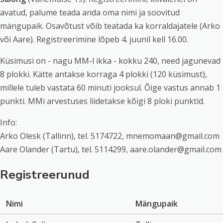
avatud, palume teada anda oma nimi ja soovitud
mängupaik. Osavõtust võib teatada ka korraldajatele (Arko
või Aare). Registreerimine lõpeb 4. juunil kell 16.00.
Küsimusi on - nagu MM-l ikka - kokku 240, need jagunevad
8 plokki. Kätte antakse korraga 4 plokki (120 küsimust),
millele tuleb vastata 60 minuti jooksul. Õige vastus annab 1
punkti. MMi arvestuses liidetakse kõigi 8 ploki punktid.
Info:
Arko Olesk (Tallinn), tel. 5174722, mnemomaan@gmail.com
Aare Olander (Tartu), tel. 5114299, aare.olander@gmail.com
Registreerunud
Nimi
Mängupaik