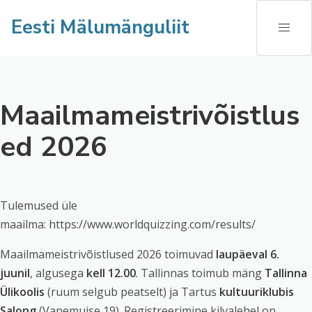
Eesti Mälumänguliit
Maailmameistrivõistlus
ed 2026
Tulemused üle
maailma: https://www.worldquizzing.com/results/
Maailmameistrivõistlused 2026 toimuvad
laupäeval 6.
juunil
, algusega
kell 12.00
. Tallinnas toimub mäng
Tallinna
Ülikoolis
(ruum selgub peatselt) ja Tartus
kultuuriklubis
Salong
(Vanemuise 19). Registreerimine kilvalehel on