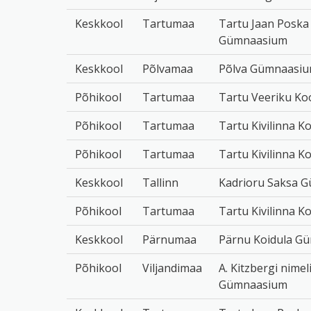
Keskkool
Tartumaa
Tartu Jaan Poska
Gümnaasium
Keskkool
Põlvamaa
Põlva Gümnaasi
Põhikool
Tartumaa
Tartu Veeriku Ko
Põhikool
Tartumaa
Tartu Kivilinna K
Põhikool
Tartumaa
Tartu Kivilinna K
Keskkool
Tallinn
Kadrioru Saksa 
Põhikool
Tartumaa
Tartu Kivilinna K
Keskkool
Pärnumaa
Pärnu Koidula G
Põhikool
Viljandimaa
A. Kitzbergi nimel
Gümnaasium