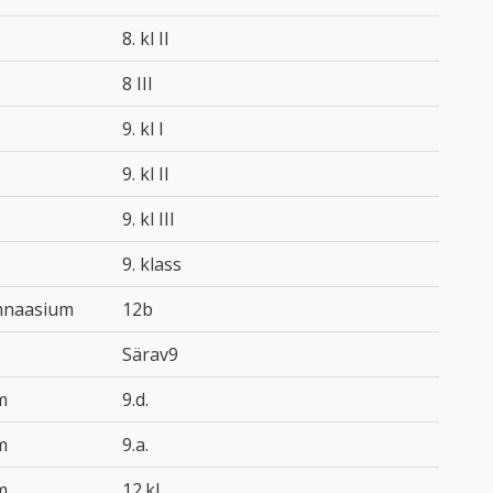
8. kl II
8 III
9. kl I
9. kl II
9. kl III
9. klass
ümnaasium
12b
Särav9
m
9.d.
m
9.a.
m
12.kl.