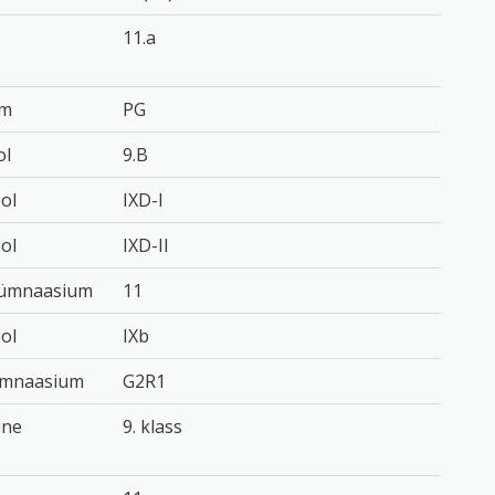
11.a
um
PG
ol
9.B
ool
IXD-I
ool
IXD-II
Gümnaasium
11
ool
IXb
ümnaasium
G2R1
ine
9. klass