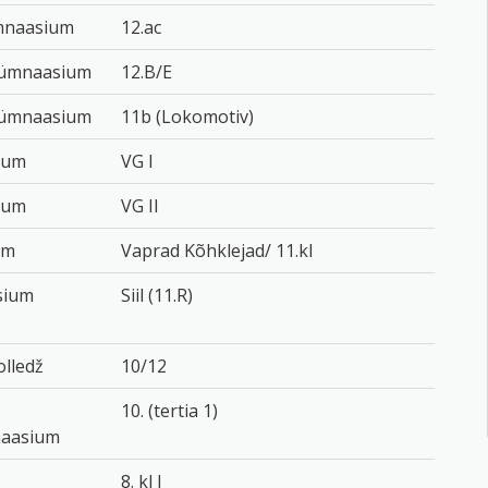
ümnaasium
12.ac
Gümnaasium
12.B/E
Gümnaasium
11b (Lokomotiv)
ium
VG I
ium
VG II
um
Vaprad Kõhklejad/ 11.kl
sium
Siil (11.R)
olledž
10/12
10. (tertia 1)
aasium
8. kl I