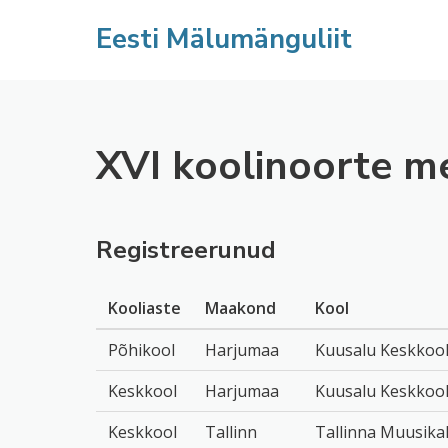
Eesti Mälumänguliit
XVI koolinoorte me
Registreerunud
Kooliaste
Maakond
Kool
Põhikool
Harjumaa
Kuusalu Keskkoo
Keskkool
Harjumaa
Kuusalu Keskkoo
Keskkool
Tallinn
Tallinna Muusika