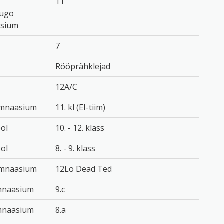
11
Hugo
asium
7
Rööprähklejad
12A/C
mnaasium
11. kl (EI-tiim)
ol
10. - 12. klass
ol
8. - 9. klass
mnaasium
12Lo Dead Ted
ümnaasium
9.c
ümnaasium
8.a