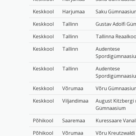
Keskkool
Harjumaa
Saku Gümnaasiu
Keskkool
Tallinn
Gustav Adolfi G
Keskkool
Tallinn
Tallinna Reaalkoo
Keskkool
Tallinn
Audentese
Spordigümnaasi
Keskkool
Tallinn
Audentese
Spordigümnaasi
Keskkool
Võrumaa
Võru Gümnaasiu
Keskkool
Viljandimaa
August Kitzbergi 
Gümnaasium
Põhikool
Saaremaa
Kuressaare Vanal
Põhikool
Võrumaa
Võru Kreutzwaldi