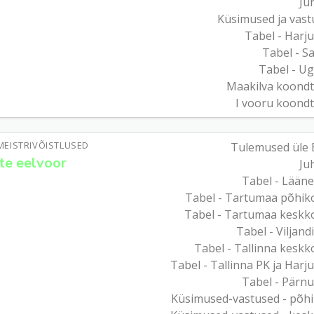
Ju
Küsimused ja vast
Tabel - Harj
Tabel - S
Tabel - U
Maakilva koondt
I vooru koondt
MEISTRIVÕISTLUSED
Tulemused üle 
te eelvoor
Ju
Tabel - Lään
Tabel - Tartumaa põhiko
Tabel - Tartumaa keskko
Tabel - Viljan
Tabel - Tallinna keskk
Tabel - Tallinna PK ja Har
Tabel - Pärn
Küsimused-vastused - põhi