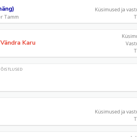
mäng)
Küsimused ja vast
ger Tamm
T
Küsim
. Vändra Karu
Vast
T
VÕISTLUSED
Küsimused ja vast
T