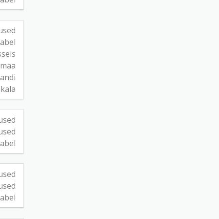
used
abel
sseis
umaa
gandi
akala
used
used
abel
used
used
abel