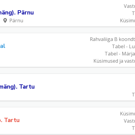
Vast
mäng). Pärnu
T
u
Pärnu
Küsim
Rahvaliiga B koond
al
Tabel - L
Tabel - Märj
Küsimused ja vast
kmäng). Tartu
T
Küsim
p. Tartu
Vast
T