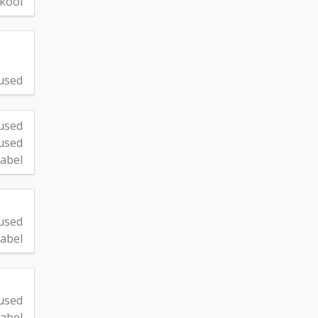
kool
used
used
used
abel
used
abel
used
abel