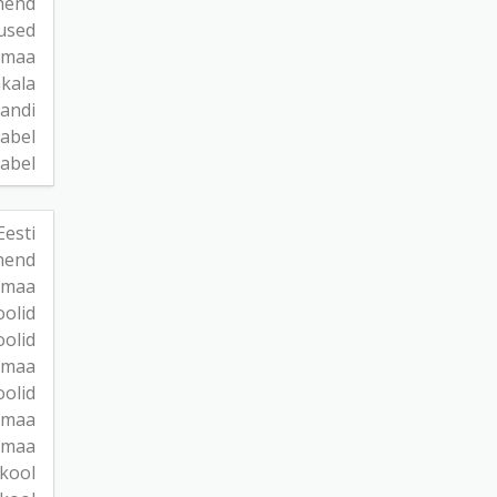
hend
used
umaa
akala
gandi
abel
abel
Eesti
hend
emaa
olid
olid
dimaa
oolid
jumaa
umaa
kool