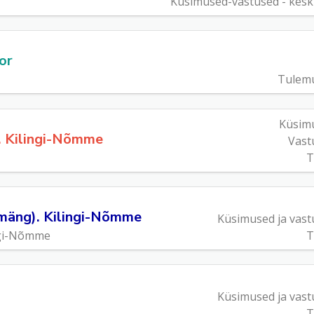
Küsimused-vastused - kesk
or
Tulem
Küsim
p. Kilingi-Nõmme
Vast
T
smäng). Kilingi-Nõmme
Küsimused ja vast
ngi-Nõmme
T
Küsimused ja vast
T