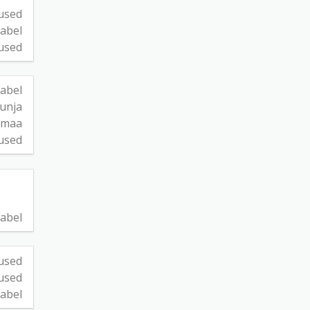
used
abel
used
tabel
uunja
amaa
used
abel
used
used
abel