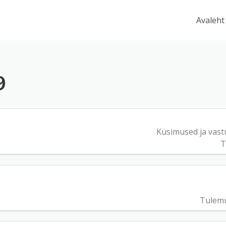
Avaleht
9
Küsimused ja vast
T
Tulem