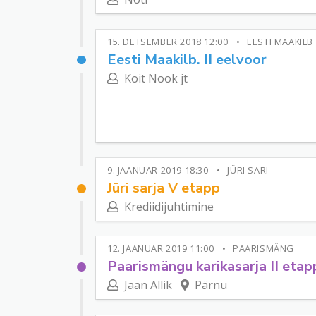
15. DETSEMBER 2018 12:00
EESTI MAAKILB
Eesti Maakilb. II eelvoor
Koit Nook jt
9. JAANUAR 2019 18:30
JÜRI SARI
Jüri sarja V etapp
Krediidijuhtimine
12. JAANUAR 2019 11:00
PAARISMÄNG
Paarismängu karikasarja II etap
Jaan Allik
Pärnu