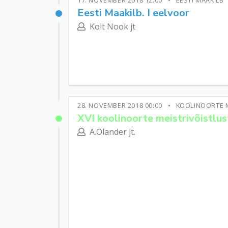
17. NOVEMBER 2018 12:00
EESTI MAAKILB
Eesti Maakilb. I eelvoor
Koit Nook jt
28. NOVEMBER 2018 00:00
KOOLINOORTE 
XVI koolinoorte meistrivõistlus
A.Olander jt.