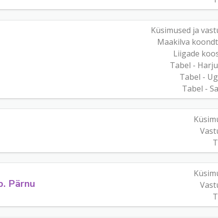
Küsimused ja vast
Maakilva koondt
Liigade koo
Tabel - Harj
Tabel - U
Tabel - S
Küsim
Vast
T
Küsim
p. Pärnu
Vast
T