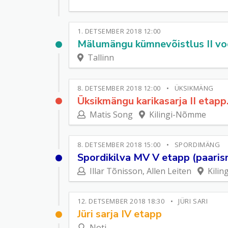
1. DETSEMBER 2018 12:00
Mälumängu kümnevõistlus II vo
Tallinn
8. DETSEMBER 2018 12:00
ÜKSIKMÄNG
Üksikmängu karikasarja II etap
Matis Song
Kilingi-Nõmme
8. DETSEMBER 2018 15:00
SPORDIMÄNG
Spordikilva MV V etapp (paari
Illar Tõnisson, Allen Leiten
Kili
12. DETSEMBER 2018 18:30
JÜRI SARI
Jüri sarja IV etapp
Noti