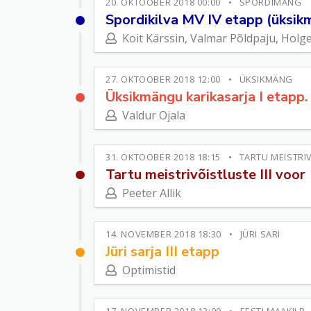
20. OKTOOBER 2018 00:00
SPORDIMÄNG
Spordikilva MV IV etapp (üksik
Koit Kärssin, Valmar Põldpaju, Hol
27. OKTOOBER 2018 12:00
ÜKSIKMÄNG
Üksikmängu karikasarja I etapp
Valdur Ojala
31. OKTOOBER 2018 18:15
TARTU MEISTRI
Tartu meistrivõistluste III voor
Peeter Allik
14. NOVEMBER 2018 18:30
JÜRI SARI
Jüri sarja III etapp
Optimistid