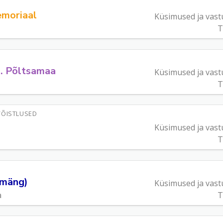
memoriaal
Küsimused ja vast
T
p. Põltsamaa
Küsimused ja vast
T
VÕISTLUSED
Küsimused ja vast
T
smäng)
Küsimused ja vast
a
T