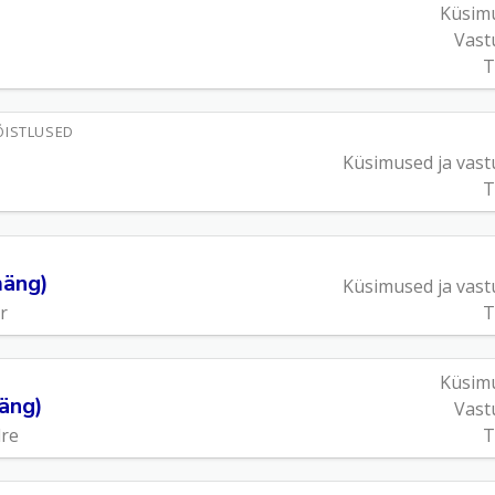
Küsim
Vast
T
ÕISTLUSED
Küsimused ja vast
T
mäng)
Küsimused ja vast
r
T
Küsim
mäng)
Vast
dre
T