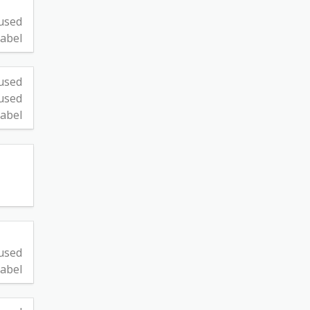
used
abel
used
used
abel
used
abel